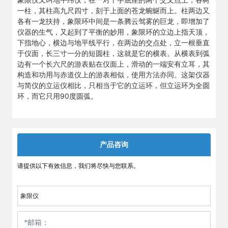
一柱，其柱高九尺四寸，刻于上面的苍龙蜿蜒而上。柱两边又
各有一龙扶持，象限环中间是一条腾云驾雾的巨龙，即增加了
仪器的生气，又起到了平衡的妙用，象限环的立边上指天顶，
下指地心，横边与地平线平行，在两边的交点处，立一根垂直
于仪面，长三寸一分的短圆柱，这就是它的横表。从横表到弧
边有一个长六尺的游表贴在仪面上，滑动的一端安有立耳，其
构造和功用与赤道仪上的游表相似，使用方法亦同。这架仪器
与简仪的立运仪相比，只相当于它的立运环，但立运环为全圆
环，而它只用90度圆弧。
产品咨询
请提供以下有效信息，我们将尽快与您联系。
象限仪