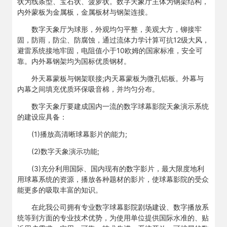
状为线条型、宝石状、菠萝状。数字天象厅主体为钢架结构，
内外蒙板为金属板，金属板材与钢架连接。
数字天象厅为球形，外观均匀平整，美观大方，铆接牢
固，防雨，防尘、防腐蚀，通过流体力学计算可抗12级大风，
避雷系统接地牢固，电阻值小于10欧姆的国家标准，安全可
靠。内外幕钢架均为国标优质钢材。
外天幕蒙板与钢架联接;内天幕蒙板为微孔铝板。外幕与
内幕之间填充优质环保吸音棉，并均匀分布。
数字天象厅要建成国内一流的数字球幕影院天象演示系统
的建设应具备：
(1)播放高清晰球幕影片的能力;
(2)数字天象演示功能;
(3)充分利用国际、国内现有的数字影片，最大限度地利
用球幕系统的资源，播放各种题材的影片，使球幕影院的受众
能更多的吸取丰富的知识。
在此我公司拥有专业数字球幕影院剧场建设、数字播放系
统等到方面的专业技术优势，为使用单位提供国际水准的、贴