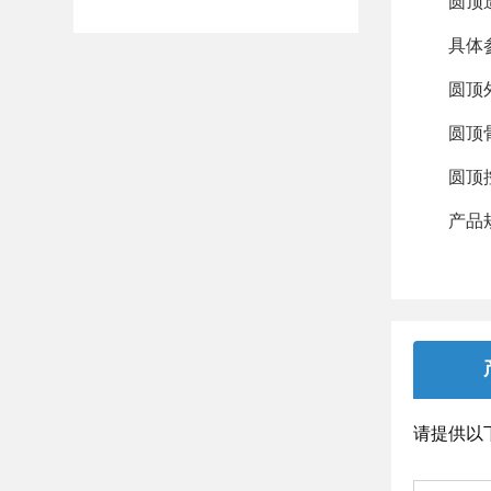
圆顶造型
具体参
圆顶外蒙
圆顶骨架
圆顶控
产品规格
请提供以