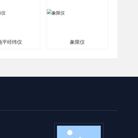
象限仪
地平经仪