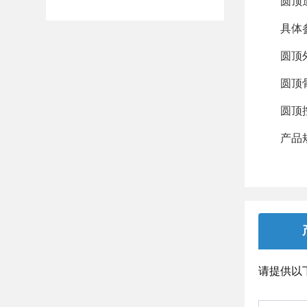
圆顶造型
具体参
圆顶外蒙
圆顶骨架
圆顶控
产品规格
请提供以