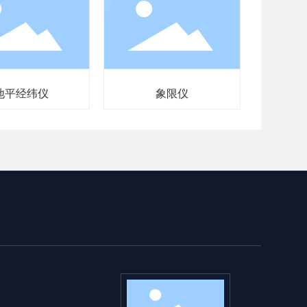
象限仪
地平经仪