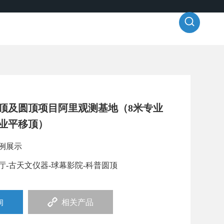
语言切换
联系我们
顶及圆顶项目阿里观测基地（8米专业
业平移顶）
例展示
厅-古天文仪器-球幕影院-科普圆顶
询
相关产品